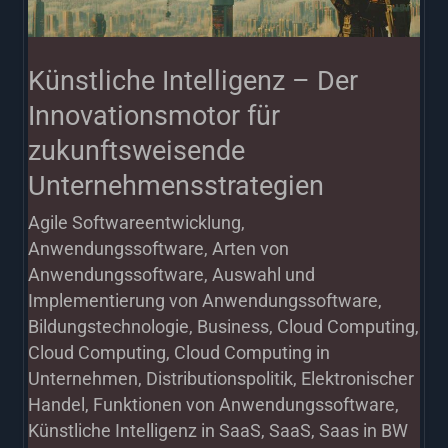
zukunftsweisende
Unternehmensstrategien
Künstliche Intelligenz – Der
Innovationsmotor für
zukunftsweisende
Unternehmensstrategien
Agile Softwareentwicklung
,
Anwendungssoftware
,
Arten von
Anwendungssoftware
,
Auswahl und
Implementierung von Anwendungssoftware
,
Bildungstechnologie
,
Business
,
Cloud Computing
,
Cloud Computing
,
Cloud Computing in
Unternehmen
,
Distributionspolitik
,
Elektronischer
Handel
,
Funktionen von Anwendungssoftware
,
Künstliche Intelligenz in SaaS
,
SaaS
,
Saas in BW