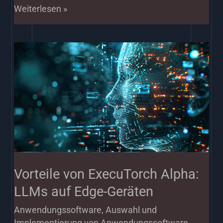
Weiterlesen »
Vorteile
von
ExecuTorch
Alpha:
LLMs
auf
Edge-
Geräten
Vorteile von ExecuTorch Alpha:
LLMs auf Edge-Geräten
Anwendungssoftware
,
Auswahl und
Implementierung von Anwendungssoftware
,