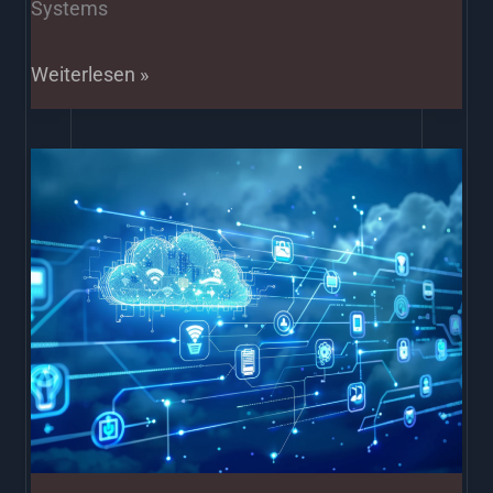
Systems
Weiterlesen »
Meistern
Sie
Cloud-
Design-
Muster:
7
Best
Praktiken