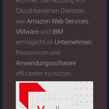
eröffnet. Die Nutzung von
Cloud-basierten Diensten
wie
Amazon Web Services
,
VMware
und
IBM
ermöglicht es
Unternehmen
,
Ressourcen und
Anwendungssoftware
effizienter zu nutzen.