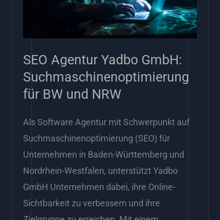
für
BW
und
SEO Agentur Yadbo GmbH:
NRW
Suchmaschinenoptimierung
für BW und NRW
Als Software Agentur mit Schwerpunkt auf
Suchmaschinenoptimierung (SEO) für
Unternehmen in Baden-Württemberg und
Nordrhein-Westfalen, unterstützt Yadbo
GmbH Unternehmen dabei, ihre Online-
Sichtbarkeit zu verbessern und ihre
Zielgruppe zu erreichen. Mit einem