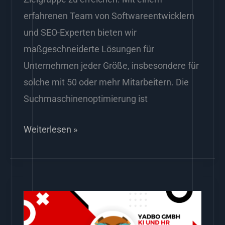
erfahrenen Team von Softwareentwicklern
und SEO-Experten bieten wir
maßgeschneiderte Lösungen für
Unternehmen jeder Größe, insbesondere für
solche mit 50 oder mehr Mitarbeitern. Die
Suchmaschinenoptimierung ist
Weiterlesen »
Die
Zukunft