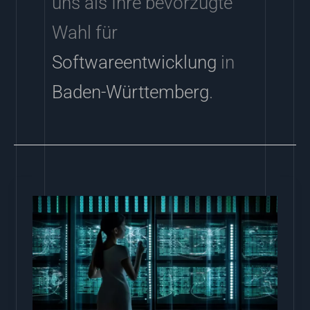
uns als Ihre bevorzugte
Wahl für
Softwareentwicklung
in
Baden-Württemberg
.
Softwareentwicklung
in
Baden-
Württemberg:
Mit