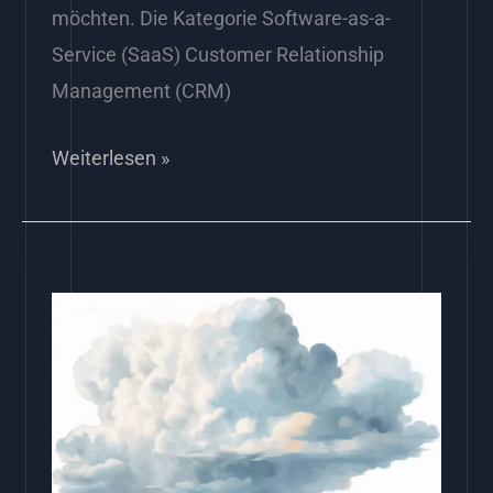
möchten. Die Kategorie Software-as-a-
Service (SaaS) Customer Relationship
Management (CRM)
Weiterlesen »
Cloud
Server:
Software
as
a
Service