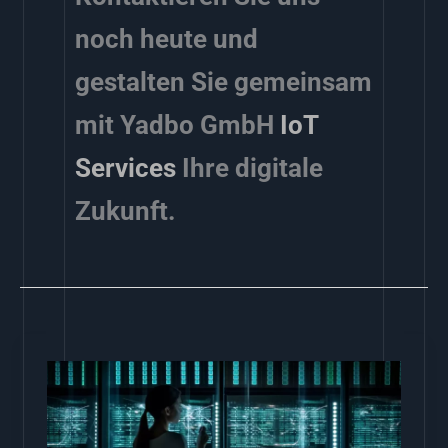
noch heute und
gestalten Sie gemeinsam
mit Yadbo GmbH
IoT
Services
Ihre digitale
Zukunft.
Softwareentwicklung
in
Baden-