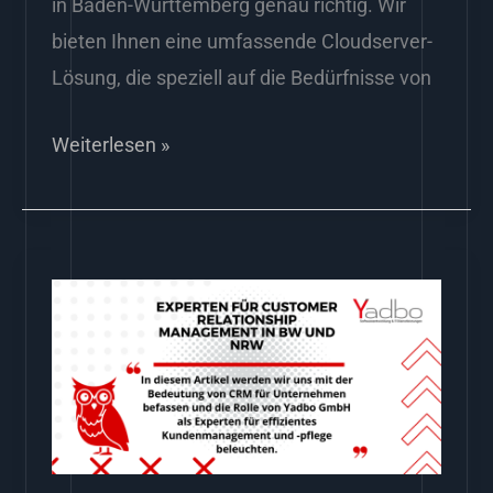
in Baden-Württemberg genau richtig. Wir
bieten Ihnen eine umfassende Cloudserver-
Lösung, die speziell auf die Bedürfnisse von
Weiterlesen »
Experten
für
Customer
Relationship
Management
in