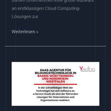
stehen Unternehmen eine große Auswahl
an erstklassigen Cloud Computing-
Lösungen zur
Weiterlesen »
SaaS-
Agentur
für
Bildungstechnologie
in
Baden-