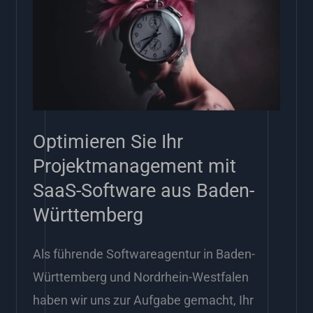
Sie
Ihr
Projektmanagement
mit
SaaS-
Software
Optimieren Sie Ihr
aus
Projektmanagement mit
Baden-
SaaS-Software aus Baden-
Württemberg
Württemberg
Als führende Softwareagentur in Baden-
Württemberg und Nordrhein-Westfalen
haben wir uns zur Aufgabe gemacht, Ihr