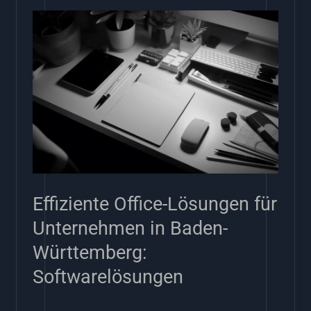
Effiziente
Office-
Lösungen
für
Unternehmen
in
Baden-
Württemberg:
Effiziente Office-Lösungen für
Softwarelösungen
Unternehmen in Baden-
Württemberg:
Softwarelösungen