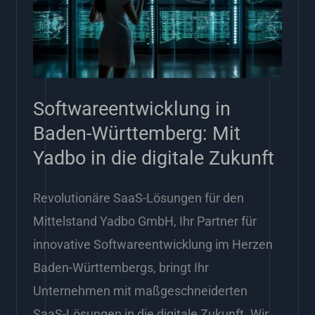
Württemberg:
Mit
Yadbo
in
Softwareentwicklung in
die
Baden-Württemberg: Mit
digitale
Yadbo in die digitale Zukunft
Zukunft
Revolutionäre SaaS-Lösungen für den
Mittelstand Yadbo GmbH, Ihr Partner für
innovative Softwareentwicklung im Herzen
Baden-Württembergs, bringt Ihr
Unternehmen mit maßgeschneiderten
SaaS-Lösungen in die digitale Zukunft. Wir