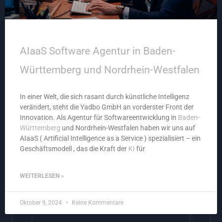
AIaaS Software Agentur in Baden-
Württemberg und Nordrhein-Westfalen
In einer Welt, die sich rasant durch künstliche Intelligenz
verändert, steht die Yadbo GmbH an vorderster Front der
Innovation. Als Agentur für Softwareentwicklung in
Baden-
Württemberg
und Nordrhein-Westfalen haben wir uns auf
AIaaS ( Artificial Intelligence as a Service ) spezialisiert – ein
Geschäftsmodell , das die Kraft der
KI
für
WEITERLESEN »
Oktober 9, 2024
Keine Kommentare