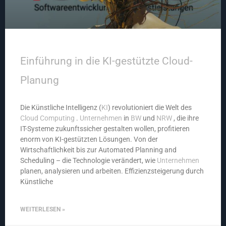
Einführung in die KI-gestützte Cloud-
Planung
Die Künstliche Intelligenz (
KI
) revolutioniert die Welt des
Cloud Computing
.
Unternehmen
in
BW
und
NRW
, die ihre
IT-Systeme zukunftssicher gestalten wollen, profitieren
enorm von KI-gestützten Lösungen. Von der
Wirtschaftlichkeit bis zur Automated Planning and
Scheduling – die Technologie verändert, wie
Unternehmen
planen, analysieren und arbeiten. Effizienzsteigerung durch
Künstliche
WEITERLESEN »