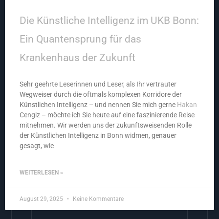
Die Künstliche Intelligenz im UKB Bonn:
Ein Quantensprung für das
Krankenhaus der Zukunft
Sehr geehrte Leserinnen und Leser, als Ihr vertrauter
Wegweiser durch die oftmals komplexen Korridore der
Künstlichen Intelligenz – und nennen Sie mich gerne
Hakan
Cengiz – möchte ich Sie heute auf eine faszinierende Reise
mitnehmen. Wir werden uns der zukunftsweisenden Rolle
der Künstlichen Intelligenz in Bonn widmen, genauer
gesagt, wie
WEITERLESEN »
August 29, 2025
Keine Kommentare