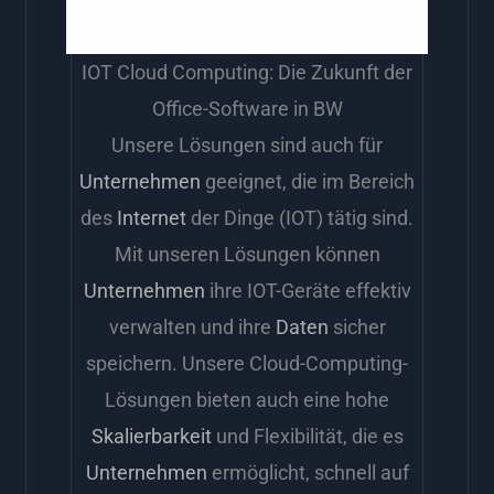
IOT Cloud Computing: Die Zukunft der
Office-Software in BW
Unsere Lösungen sind auch für
Unternehmen
geeignet, die im Bereich
des
Internet
der Dinge (IOT) tätig sind.
Mit unseren Lösungen können
Unternehmen
ihre IOT-Geräte effektiv
verwalten und ihre
Daten
sicher
speichern. Unsere Cloud-Computing-
Lösungen bieten auch eine hohe
Skalierbarkeit
und Flexibilität, die es
Unternehmen
ermöglicht, schnell auf