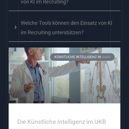
von KI im Recruiting?
Welche Tools können den Einsatz von KI
im Recruiting unterstützen?
KÜNSTLICHE INTELLIGENZ IN
SAAS
Die Künstliche Intelligenz im UKB