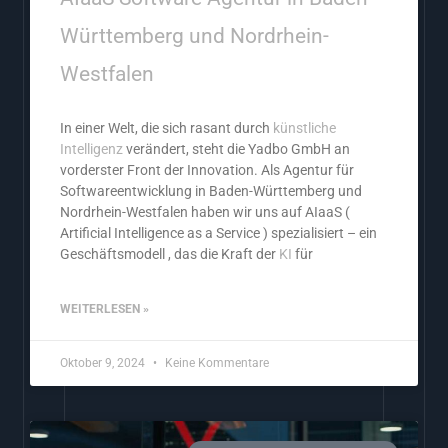
Württemberg und Nordrhein-
Westfalen
In einer Welt, die sich rasant durch
künstliche
Intelligenz
verändert, steht die Yadbo GmbH an
vorderster Front der Innovation. Als Agentur für
Softwareentwicklung in Baden-Württemberg und
Nordrhein-Westfalen haben wir uns auf AIaaS (
Artificial Intelligence as a Service ) spezialisiert – ein
Geschäftsmodell , das die Kraft der
KI
für
WEITERLESEN »
Oktober 9, 2024
Keine Kommentare