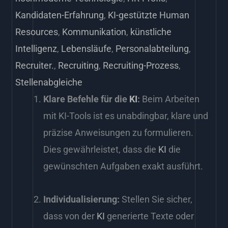
Kandidaten-Erfahrung
,
KI-gestützte Human
Resources
,
Kommunikation
,
künstliche
Intelligenz
,
Lebensläufe
,
Personalabteilung
,
Recruiter.
,
Recruiting
,
Recruiting-Prozess
,
Stellenabgleiche
Klare Befehle für die
KI
:
Beim Arbeiten
mit KI-Tools ist es unabdingbar, klare und
präzise Anweisungen zu formulieren.
Dies gewährleistet, dass die
KI
die
gewünschten Aufgaben exakt ausführt.
Individualisierung:
Stellen Sie sicher,
dass von der
KI
generierte Texte oder