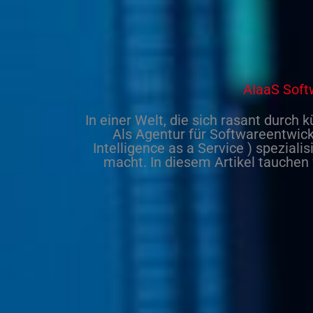
AIaaS Soft
In einer Welt, die sich rasant durch
k
Als Agentur für
Softwareentwic
Intelligence as a Service
) spezialis
macht. In diesem Artikel tauchen 