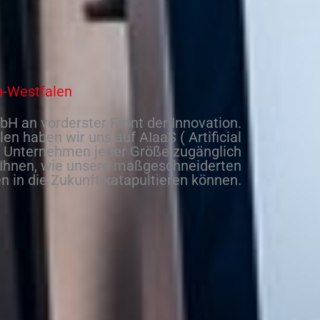
n-Westfalen
H an vorderster Front der Innovation
.
len
haben wir uns auf
AIaaS
(
Artificial
r
Unternehmen
jeder Größe zugänglich
Ihnen, wie unsere maßgeschneiderten
en
in die Zukunft katapultieren können.