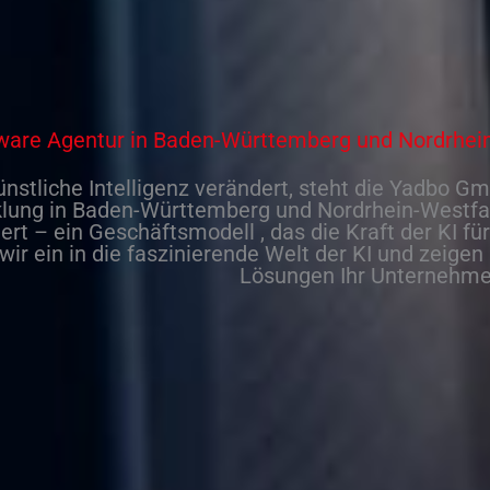
ware Agentur in Baden-Württemberg und Nordrhei
ünstliche Intelligenz
verändert, steht die
Yadbo Gmb
klung
in
Baden-Württemberg
und
Nordrhein-Westfa
iert – ein Geschäftsmodell , das die Kraft der
KI
fü
wir ein in die faszinierende Welt der
KI
und zeigen 
Lösungen Ihr
Unternehm