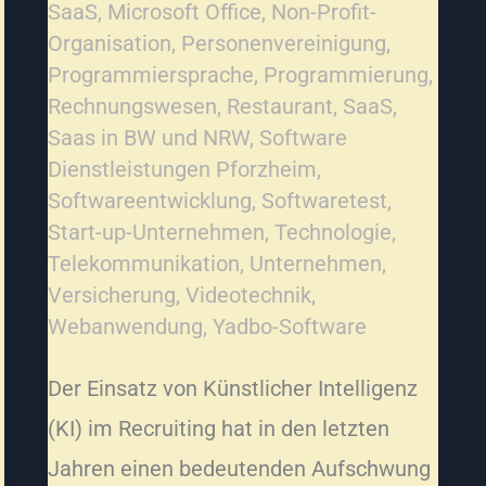
SaaS
,
Microsoft Office
,
Non-Profit-
Organisation
,
Personenvereinigung
,
Programmiersprache
,
Programmierung
,
Rechnungswesen
,
Restaurant
,
SaaS
,
Saas in BW und NRW
,
Software
Dienstleistungen Pforzheim
,
Softwareentwicklung
,
Softwaretest
,
Start-up-Unternehmen
,
Technologie
,
Telekommunikation
,
Unternehmen
,
Versicherung
,
Videotechnik
,
Webanwendung
,
Yadbo-Software
Der Einsatz von Künstlicher Intelligenz
(KI) im Recruiting hat in den letzten
Jahren einen bedeutenden Aufschwung