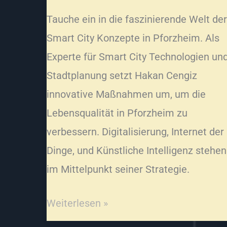
Tauche ein in die faszinierende Welt der
Smart City Konzepte in Pforzheim. Als
Experte für Smart City Technologien un
Stadtplanung setzt Hakan Cengiz
innovative Maßnahmen um, um die
Lebensqualität in Pforzheim zu
verbessern. Digitalisierung, Internet der
Dinge, und Künstliche Intelligenz stehen
im Mittelpunkt seiner Strategie.
Weiterlesen »