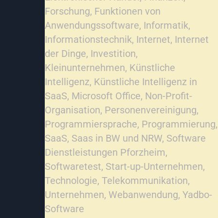
Forschung
,
Funktionen von
Anwendungssoftware
,
Informatik
,
Informationstechnik
,
Internet
,
Internet
der Dinge
,
Investition
,
Kleinunternehmen
,
Künstliche
Intelligenz
,
Künstliche Intelligenz in
SaaS
,
Microsoft Office
,
Non-Profit-
Organisation
,
Personenvereinigung
,
Programmiersprache
,
Programmierung
,
SaaS
,
Saas in BW und NRW
,
Software
Dienstleistungen Pforzheim
,
Softwaretest
,
Start-up-Unternehmen
,
Technologie
,
Telekommunikation
,
Unternehmen
,
Webanwendung
,
Yadbo-
Software