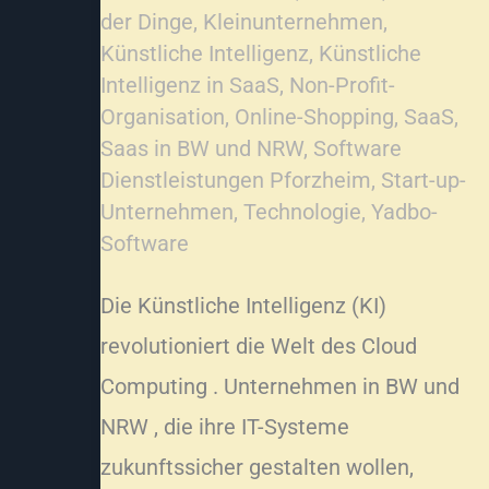
der Dinge
,
Kleinunternehmen
,
Künstliche Intelligenz
,
Künstliche
Intelligenz in SaaS
,
Non-Profit-
Organisation
,
Online-Shopping
,
SaaS
,
Saas in BW und NRW
,
Software
Dienstleistungen Pforzheim
,
Start-up-
Unternehmen
,
Technologie
,
Yadbo-
Software
Die Künstliche Intelligenz (KI)
revolutioniert die Welt des Cloud
Computing . Unternehmen in BW und
NRW , die ihre IT-Systeme
zukunftssicher gestalten wollen,