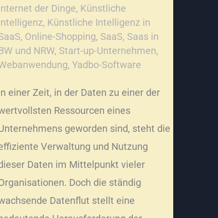
Internet der Dinge
,
Künstliche
Intelligenz
,
Künstliche Intelligenz in
SaaS
,
Online-Shopping
,
SaaS
,
Saas in
BW und NRW
,
Start-up-Unternehmen
,
Webanwendung
,
Yadbo-Software
In einer Zeit, in der Daten zu einer der
wertvollsten Ressourcen eines
Unternehmens geworden sind, steht die
effiziente Verwaltung und Nutzung
dieser Daten im Mittelpunkt vieler
Organisationen. Doch die ständig
wachsende Datenflut stellt eine