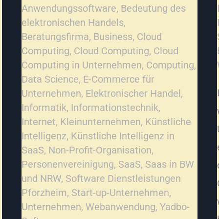
Anwendungssoftware
,
Bedeutung des
elektronischen Handels
,
Beratungsfirma
,
Business
,
Cloud
Computing
,
Cloud Computing
,
Cloud
Computing in Unternehmen
,
Computing
,
Data Science
,
E-Commerce für
Unternehmen
,
Elektronischer Handel
,
Informatik
,
Informationstechnik
,
Internet
,
Kleinunternehmen
,
Künstliche
Intelligenz
,
Künstliche Intelligenz in
SaaS
,
Non-Profit-Organisation
,
Personenvereinigung
,
SaaS
,
Saas in BW
und NRW
,
Software Dienstleistungen
Pforzheim
,
Start-up-Unternehmen
,
Unternehmen
,
Webanwendung
,
Yadbo-