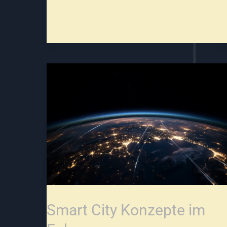
Smart
City
Konzepte
im
Fokus
„Pforzheim.Gemeinsam.Smart“
Smart City Konzepte im