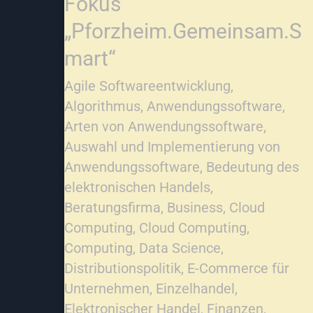
Fokus
„Pforzheim.Gemeinsam.S
mart“
Agile Softwareentwicklung
,
Algorithmus
,
Anwendungssoftware
,
Arten von Anwendungssoftware
,
Auswahl und Implementierung von
Anwendungssoftware
,
Bedeutung des
elektronischen Handels
,
Beratungsfirma
,
Business
,
Cloud
Computing
,
Cloud Computing
,
Computing
,
Data Science
,
Distributionspolitik
,
E-Commerce für
Unternehmen
,
Einzelhandel
,
Elektronischer Handel
,
Finanzen
,