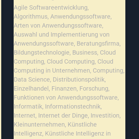
Agile Softwareentwicklung
,
Algorithmus
,
Anwendungssoftware
,
Arten von Anwendungssoftware
,
Auswahl und Implementierung von
Anwendungssoftware
,
Beratungsfirma
,
Bildungstechnologie
,
Business
,
Cloud
Computing
,
Cloud Computing
,
Cloud
Computing in Unternehmen
,
Computing
,
Data Science
,
Distributionspolitik
,
Einzelhandel
,
Finanzen
,
Forschung
,
Funktionen von Anwendungssoftware
,
Informatik
,
Informationstechnik
,
Internet
,
Internet der Dinge
,
Investition
,
Kleinunternehmen
,
Künstliche
Intelligenz
,
Künstliche Intelligenz in