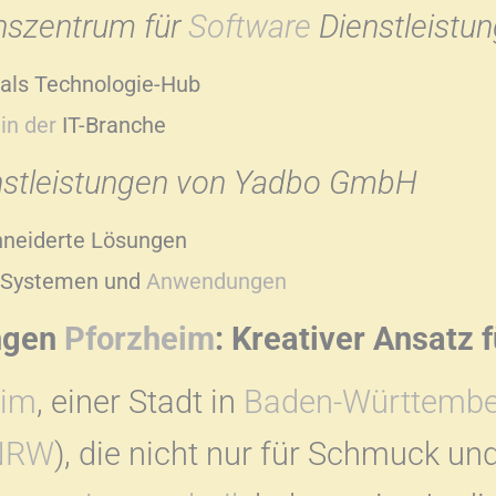
nszentrum für
Software
Dienstleistu
als Technologie-Hub
in der
IT-Branche
stleistungen von Yadbo GmbH
hneiderte Lösungen
e-Systemen und
Anwendungen
ngen
Pforzheim
: Kreativer Ansatz 
eim
, einer Stadt in
Baden-Württembe
NRW
), die nicht nur für Schmuck un