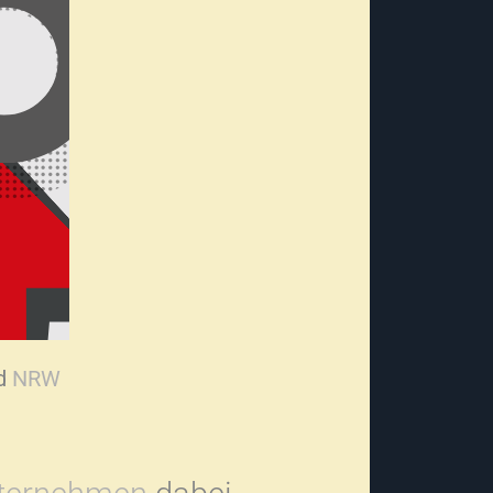
d
NRW