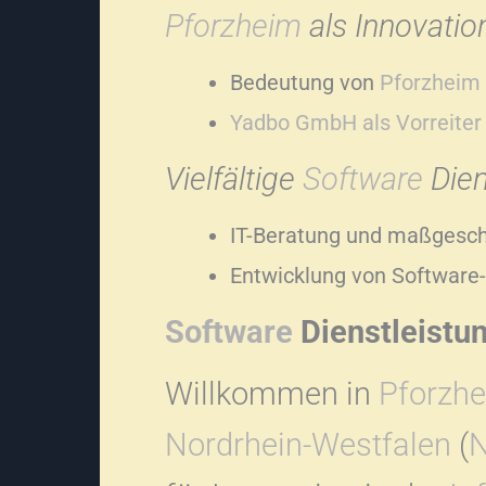
Pforzheim
als Innovatio
Bedeutung von
Pforzheim
Yadbo GmbH als Vorreiter 
Vielfältige
Software
Dien
IT-Beratung und maßgesc
Entwicklung von Softwar
Software
Dienstleistu
Willkommen in
Pforzh
Nordrhein-Westfalen
(