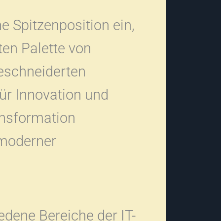
Spitzenposition ein,
ten Palette von
eschneiderten
ür Innovation und
ansformation
 moderner
edene Bereiche der IT-