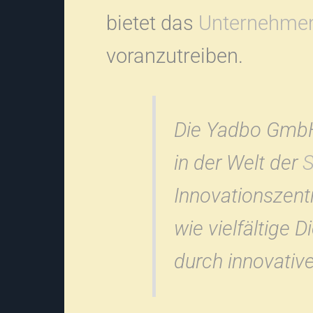
bietet das
Unternehme
voranzutreiben.
Die Yadbo GmbH 
in der Welt der
S
Innovationszent
wie vielfältige 
durch innovativ