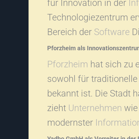
für Innovation in der
In
Technologiezentrum er
Bereich der
Software
Di
Pforzheim als Innovationszentru
Pforzheim
hat sich zu 
sowohl für traditionell
bekannt ist. Die Stadt 
zieht
Unternehmen
wie 
modernster
Informatio
Yadbo GmbH als Vorreiter in der 