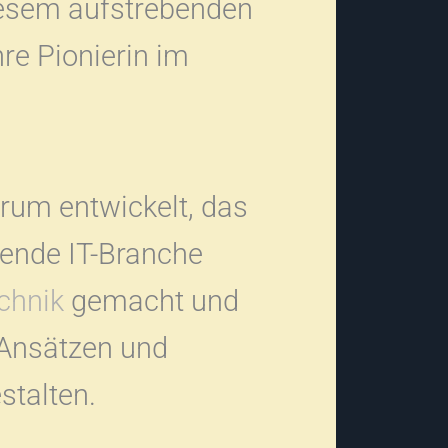
diesem aufstrebenden
e Pionierin im
rum entwickelt, das
ebende IT-Branche
chnik
gemacht und
 Ansätzen und
stalten.