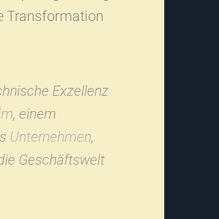
le Transformation
chnische Exzellenz
im
, einem
as
Unternehmen
,
 die Geschäftswelt