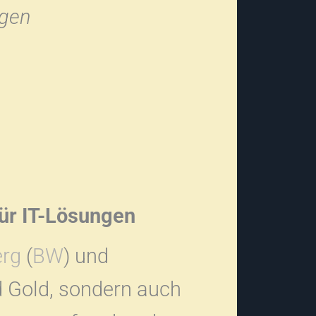
ngen
für IT-Lösungen
rg
(
BW
) und
d Gold, sondern auch