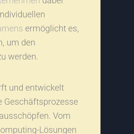
ternehmen
dabei
ndividuellen
hmens
ermöglicht es,
ln, um den
zu werden.
ft und entwickelt
die Geschäftsprozesse
 ausschöpfen. Vom
-Computing-Lösungen