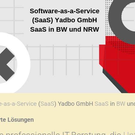
e-as-a-Service
(
SaaS
) Yadbo GmbH
SaaS
in
BW
un
rte Lösungen