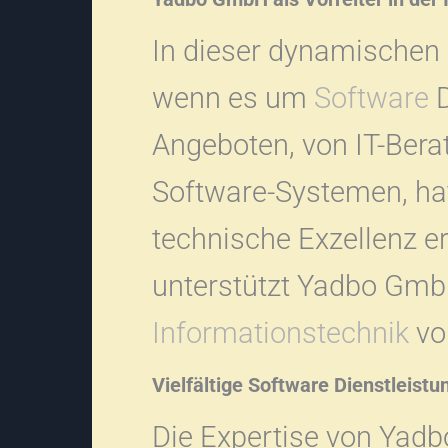
In dieser dynamischen
wenn es um
Software
D
Angeboten, von IT-Ber
Software-Systemen, ha
technische Exzellenz e
unterstützt Yadbo Gm
Informationstechnik
vo
Vielfältige Software Dienstleis
Die Expertise von Yadb