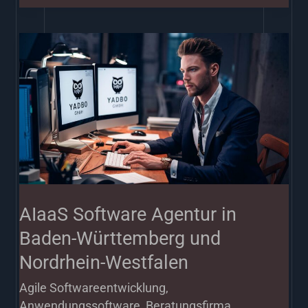
AIaaS
Software
Agentur
in
Baden-
Württemberg
und
Nordrhein-
AIaaS Software Agentur in
Westfalen
Baden-Württemberg und
Nordrhein-Westfalen
Agile Softwareentwicklung
,
Anwendungssoftware
,
Beratungsfirma
,