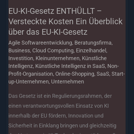
Ein
EU-KI-Gesetz ENTHÜLLT –
Überblick
Versteckte Kosten Ein Überblick
über
über das EU-KI-Gesetz
das
Agile Softwareentwicklung
,
Beratungsfirma
,
EU-
Business
,
Cloud Computing
,
Einzelhandel
,
KI-
Investition
,
Kleinunternehmen
,
Künstliche
Gesetz
Intelligenz
,
Künstliche Intelligenz in SaaS
,
Non-
Profit-Organisation
,
Online-Shopping
,
SaaS
,
Start-
up-Unternehmen
,
Unternehmen
Das Gesetz ist ein Regulierungsrahmen, der
einen verantwortungsvollen Einsatz von KI
innerhalb der EU fördern, Innovation und
Sicherheit in Einklang bringen und gleichzeitig