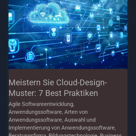
Cloud-
Design-
Muster:
7
Best
Praktiken
Meistern Sie Cloud-Design-
Muster: 7 Best Praktiken
Agile Softwareentwicklung
,
Anwendungssoftware
,
Arten von
Anwendungssoftware
,
Auswahl und
Implementierung von Anwendungssoftware
,
Beratungsfirma
,
Bildungstechnologie
,
Business
,