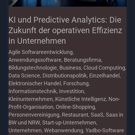
der
operativen
KI und Predictive Analytics: Die
Effizienz
Zukunft der operativen Effizienz
in
in Unternehmen
Unternehmen
Agile Softwareentwicklung
,
Anwendungssoftware
,
Beratungsfirma
,
Bildungstechnologie
,
Business
,
Cloud Computing
,
Data Science
,
Distributionspolitik
,
Einzelhandel
,
Elektronischer Handel
,
Forschung
,
Informationstechnik
,
Investition
,
Kleinunternehmen
,
Künstliche Intelligenz
,
Non-
Profit-Organisation
,
Online-Shopping
,
Personenvereinigung
,
Restaurant
,
SaaS
,
Saas in
BW und NRW
,
Start-up-Unternehmen
,
Unternehmen
,
Webanwendung
,
Yadbo-Software