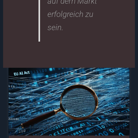
auf dem Markt
erfolgreich zu
sein.
EU-
KI-
Gesetz
ENTHÜLLT
–
Versteckte
Kosten