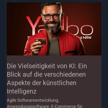
Die
Vielseitigkeit
von
KI:
Ein
Blick
auf
die
Die Vielseitigkeit von KI: Ein
verschiedenen
Blick auf die verschiedenen
Aspekte
Aspekte der künstlichen
der
Intelligenz
künstlichen
Agile Softwareentwicklung
,
Intelligenz
Anwendungssoftware
,
E-Commerce für