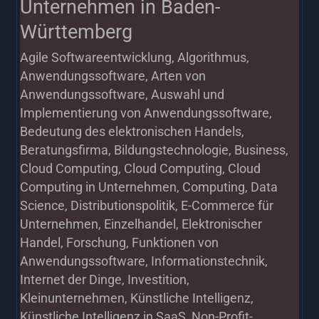
Unternehmen in Baden-
in
Württemberg
Baden-
Württemberg
Agile Softwareentwicklung
,
Algorithmus
,
Anwendungssoftware
,
Arten von
Anwendungssoftware
,
Auswahl und
Implementierung von Anwendungssoftware
,
Bedeutung des elektronischen Handels
,
Beratungsfirma
,
Bildungstechnologie
,
Business
,
Cloud Computing
,
Cloud Computing
,
Cloud
Computing in Unternehmen
,
Computing
,
Data
Science
,
Distributionspolitik
,
E-Commerce für
Unternehmen
,
Einzelhandel
,
Elektronischer
Handel
,
Forschung
,
Funktionen von
Anwendungssoftware
,
Informationstechnik
,
Internet der Dinge
,
Investition
,
Kleinunternehmen
,
Künstliche Intelligenz
,
Künstliche Intelligenz in SaaS
,
Non-Profit-