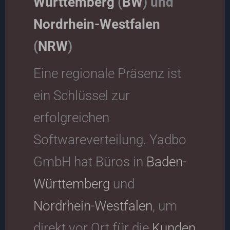
Württemberg
(
BW
) und
Nordrhein-Westfalen
(
NRW
)
Eine regionale Präsenz ist
ein Schlüssel zur
erfolgreichen
Softwareverteilung. Yadbo
GmbH hat Büros in
Baden-
Württemberg
und
Nordrhein-Westfalen
, um
direkt vor Ort für die
Kunden