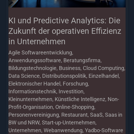
der
operativen
KI und Predictive Analytics: Die
Effizienz
Zukunft der operativen Effizienz
in
in Unternehmen
Unternehmen
Agile Softwareentwicklung
,
Anwendungssoftware
,
Beratungsfirma
,
Bildungstechnologie
,
Business
,
Cloud Computing
,
Data Science
,
Distributionspolitik
,
Einzelhandel
,
Elektronischer Handel
,
Forschung
,
Informationstechnik
,
Investition
,
Kleinunternehmen
,
Künstliche Intelligenz
,
Non-
Profit-Organisation
,
Online-Shopping
,
Personenvereinigung
,
Restaurant
,
SaaS
,
Saas in
BW und NRW
,
Start-up-Unternehmen
,
Unternehmen
,
Webanwendung
,
Yadbo-Software