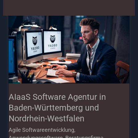
AIaaS
Software
Agentur
in
Baden-
Württemberg
und
Nordrhein-
AIaaS Software Agentur in
Westfalen
Baden-Württemberg und
Nordrhein-Westfalen
Agile Softwareentwicklung
,
Anwendungssoftware
,
Beratungsfirma
,