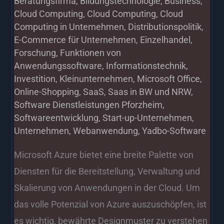
Beratungsfirma
,
Bildungstechnologie
,
Business
,
Cloud Computing
,
Cloud Computing
,
Cloud
Computing in Unternehmen
,
Distributionspolitik
,
E-Commerce für Unternehmen
,
Einzelhandel
,
Forschung
,
Funktionen von
Anwendungssoftware
,
Informationstechnik
,
Investition
,
Kleinunternehmen
,
Microsoft Office
,
Online-Shopping
,
SaaS
,
Saas in BW und NRW
,
Software Dienstleistungen Pforzheim
,
Softwareentwicklung
,
Start-up-Unternehmen
,
Unternehmen
,
Webanwendung
,
Yadbo-Software
Microsoft Azure bietet eine breite Palette von
Diensten für die Bereitstellung, Verwaltung und
Skalierung von Anwendungen in der Cloud. Um
das volle Potenzial von Azure auszuschöpfen, ist
es wichtig, bewährte Designmuster zu verstehen