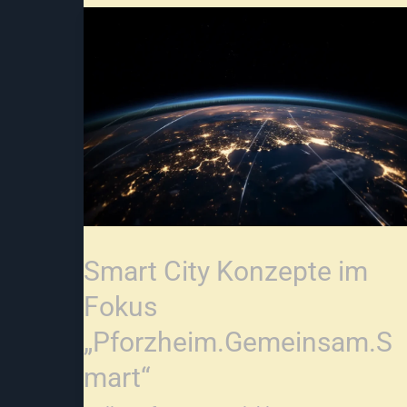
Smart
City
Konzepte
im
Fokus
„Pforzheim.Gemeinsam.Smart“
Smart City Konzepte im
Fokus
„Pforzheim.Gemeinsam.S
mart“