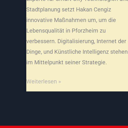
Stadtplanung setzt Hakan Cengiz
innovative Maßnahmen um, um die
Lebensqualität in Pforzheim zu
verbessern. Digitalisierung, Internet der
Dinge, und Künstliche Intelligenz stehen
im Mittelpunkt seiner Strategie.
Weiterlesen »