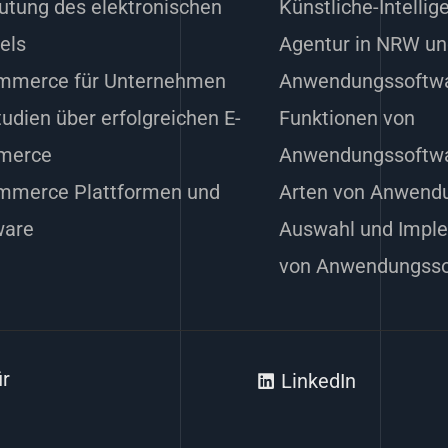
utung des elektronischen
Künstliche-Intelli
els
Agentur in NRW u
mmerce für Unternehmen
Anwendungssoftw
tudien über erfolgreichen E-
Funktionen von
merce
Anwendungssoftw
mmerce Plattformen und
Arten von Anwend
ware
Auswahl und Impl
von Anwendungsso
ür
LinkedIn