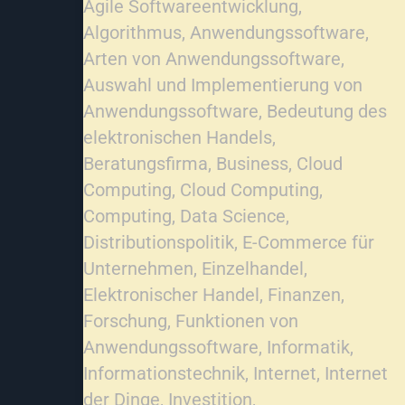
Agile Softwareentwicklung
,
Algorithmus
,
Anwendungssoftware
,
Arten von Anwendungssoftware
,
Auswahl und Implementierung von
Anwendungssoftware
,
Bedeutung des
elektronischen Handels
,
Beratungsfirma
,
Business
,
Cloud
Computing
,
Cloud Computing
,
Computing
,
Data Science
,
Distributionspolitik
,
E-Commerce für
Unternehmen
,
Einzelhandel
,
Elektronischer Handel
,
Finanzen
,
Forschung
,
Funktionen von
Anwendungssoftware
,
Informatik
,
Informationstechnik
,
Internet
,
Internet
der Dinge
,
Investition
,