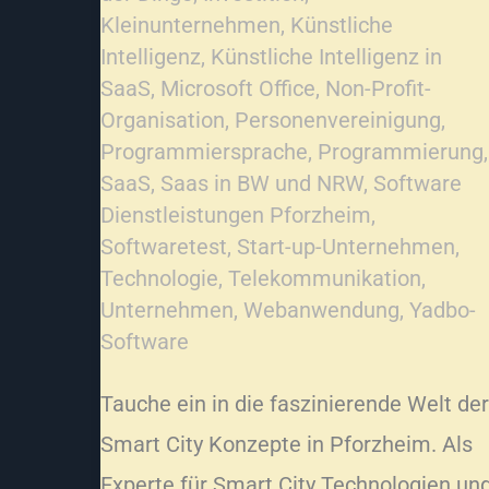
Kleinunternehmen
,
Künstliche
Intelligenz
,
Künstliche Intelligenz in
SaaS
,
Microsoft Office
,
Non-Profit-
Organisation
,
Personenvereinigung
,
Programmiersprache
,
Programmierung
,
SaaS
,
Saas in BW und NRW
,
Software
Dienstleistungen Pforzheim
,
Softwaretest
,
Start-up-Unternehmen
,
Technologie
,
Telekommunikation
,
Unternehmen
,
Webanwendung
,
Yadbo-
Software
Tauche ein in die faszinierende Welt der
Smart City Konzepte in Pforzheim. Als
Experte für Smart City Technologien un