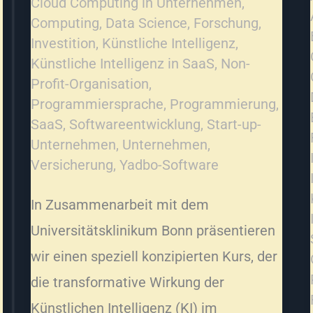
Cloud Computing in Unternehmen
,
Computing
,
Data Science
,
Forschung
,
Investition
,
Künstliche Intelligenz
,
Künstliche Intelligenz in SaaS
,
Non-
Profit-Organisation
,
Programmiersprache
,
Programmierung
,
SaaS
,
Softwareentwicklung
,
Start-up-
Unternehmen
,
Unternehmen
,
Versicherung
,
Yadbo-Software
In Zusammenarbeit mit dem
Universitätsklinikum Bonn präsentieren
wir einen speziell konzipierten Kurs, der
die transformative Wirkung der
Künstlichen Intelligenz (KI) im