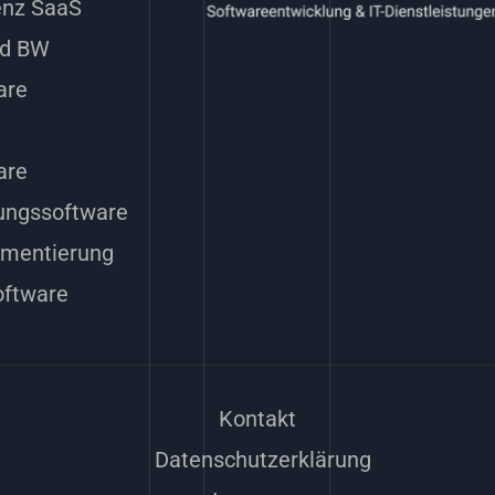
genz SaaS
nd BW
are
are
ungssoftware
ementierung
ftware
Kontakt
Datenschutzerklärung