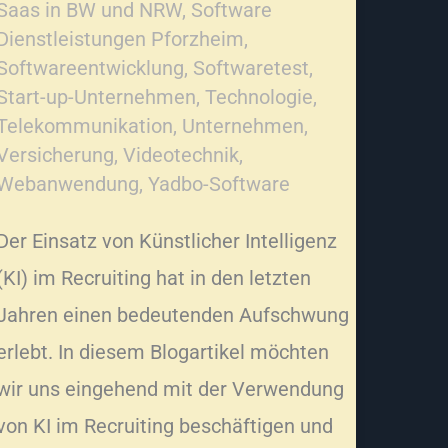
Saas in BW und NRW
,
Software
Dienstleistungen Pforzheim
,
Softwareentwicklung
,
Softwaretest
,
Start-up-Unternehmen
,
Technologie
,
Telekommunikation
,
Unternehmen
,
Versicherung
,
Videotechnik
,
Webanwendung
,
Yadbo-Software
Der Einsatz von Künstlicher Intelligenz
(KI) im Recruiting hat in den letzten
Jahren einen bedeutenden Aufschwung
erlebt. In diesem Blogartikel möchten
wir uns eingehend mit der Verwendung
von KI im Recruiting beschäftigen und