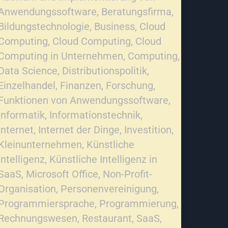
Anwendungssoftware
,
Beratungsfirma
,
Bildungstechnologie
,
Business
,
Cloud
Computing
,
Cloud Computing
,
Cloud
Computing in Unternehmen
,
Computing
,
Data Science
,
Distributionspolitik
,
Einzelhandel
,
Finanzen
,
Forschung
,
Funktionen von Anwendungssoftware
,
Informatik
,
Informationstechnik
,
Internet
,
Internet der Dinge
,
Investition
,
Kleinunternehmen
,
Künstliche
Intelligenz
,
Künstliche Intelligenz in
SaaS
,
Microsoft Office
,
Non-Profit-
Organisation
,
Personenvereinigung
,
Programmiersprache
,
Programmierung
,
Rechnungswesen
,
Restaurant
,
SaaS
,