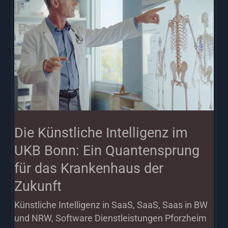
Künstliche
Intelligenz
im
UKB
Bonn:
Ein
Quantensprung
für
Die Künstliche Intelligenz im
das
UKB Bonn: Ein Quantensprung
Krankenhaus
für das Krankenhaus der
der
Zukunft
Zukunft
Künstliche Intelligenz in SaaS
,
SaaS
,
Saas in BW
und NRW
,
Software Dienstleistungen Pforzheim