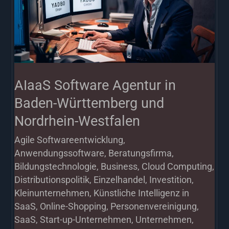
in
Baden-
Württemberg
und
Nordrhein-
AIaaS Software Agentur in
Westfalen
Baden-Württemberg und
Nordrhein-Westfalen
Agile Softwareentwicklung
,
Anwendungssoftware
,
Beratungsfirma
,
Bildungstechnologie
,
Business
,
Cloud Computing
,
Distributionspolitik
,
Einzelhandel
,
Investition
,
Kleinunternehmen
,
Künstliche Intelligenz in
SaaS
,
Online-Shopping
,
Personenvereinigung
,
SaaS
,
Start-up-Unternehmen
,
Unternehmen
,