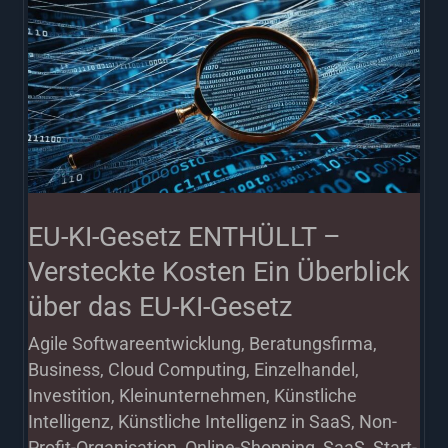
KI-
Gesetz
ENTHÜLLT
–
Versteckte
Kosten
Ein
EU-KI-Gesetz ENTHÜLLT –
Überblick
Versteckte Kosten Ein Überblick
über
über das EU-KI-Gesetz
das
Agile Softwareentwicklung
,
Beratungsfirma
,
EU-
Business
,
Cloud Computing
,
Einzelhandel
,
KI-
Investition
,
Kleinunternehmen
,
Künstliche
Gesetz
Intelligenz
,
Künstliche Intelligenz in SaaS
,
Non-
Profit-Organisation
,
Online-Shopping
,
SaaS
,
Start-