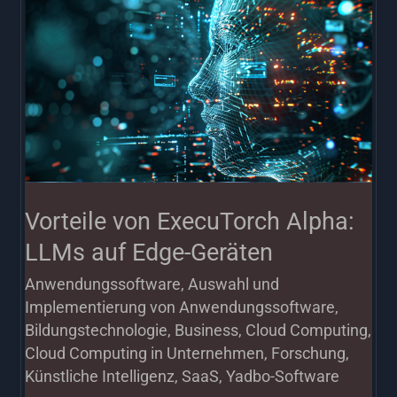
Vorteile
von
ExecuTorch
Alpha:
LLMs
auf
Edge-
Geräten
Vorteile von ExecuTorch Alpha:
LLMs auf Edge-Geräten
Anwendungssoftware
,
Auswahl und
Implementierung von Anwendungssoftware
,
Bildungstechnologie
,
Business
,
Cloud Computing
,
Cloud Computing in Unternehmen
,
Forschung
,
Künstliche Intelligenz
,
SaaS
,
Yadbo-Software