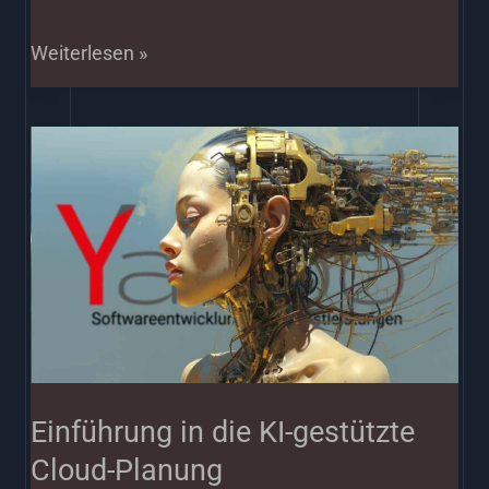
Weiterlesen »
Einführung
in
die
KI-
gestützte
Cloud-
Planung
Einführung in die KI-gestützte
Cloud-Planung