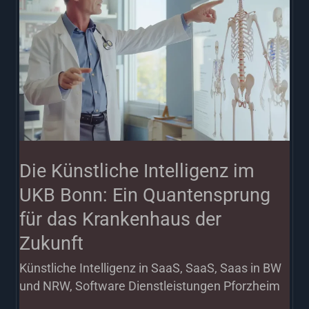
Intelligenz
im
UKB
Bonn:
Ein
Quantensprung
für
Die Künstliche Intelligenz im
das
UKB Bonn: Ein Quantensprung
Krankenhaus
für das Krankenhaus der
der
Zukunft
Zukunft
Künstliche Intelligenz in SaaS
,
SaaS
,
Saas in BW
und NRW
,
Software Dienstleistungen Pforzheim