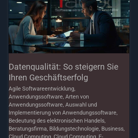
So
steigern
Sie
Ihren
Geschäftserfolg
Datenqualität: So steigern Sie
Ihren Geschäftserfolg
Agile Softwareentwicklung
,
Anwendungssoftware
,
Arten von
Anwendungssoftware
,
Auswahl und
Implementierung von Anwendungssoftware
,
Bedeutung des elektronischen Handels
,
Beratungsfirma
,
Bildungstechnologie
,
Business
,
Cloud Computing
,
Cloud Computing
,
E-