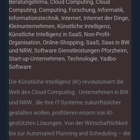
Beratungsfirma
,
Cloud Computing
,
Cloud
Computing
,
Computing
,
Forschung
,
Informatik
,
Informationstechnik
,
Internet
,
Internet der Dinge
,
Kleinunternehmen
,
Künstliche Intelligenz
,
Künstliche Intelligenz in SaaS
,
Non-Profit-
Organisation
,
Online-Shopping
,
SaaS
,
Saas in BW
und NRW
,
Software Dienstleistungen Pforzheim
,
Start-up-Unternehmen
,
Technologie
,
Yadbo-
Software
Die Künstliche Intelligenz (KI) revolutioniert die
Welt des Cloud Computing . Unternehmen in BW
und NRW , die ihre IT-Systeme zukunftssicher
gestalten wollen, profitieren enorm von KI-
gestützten Lösungen. Von der Wirtschaftlichkeit
bis zur Automated Planning and Scheduling – die