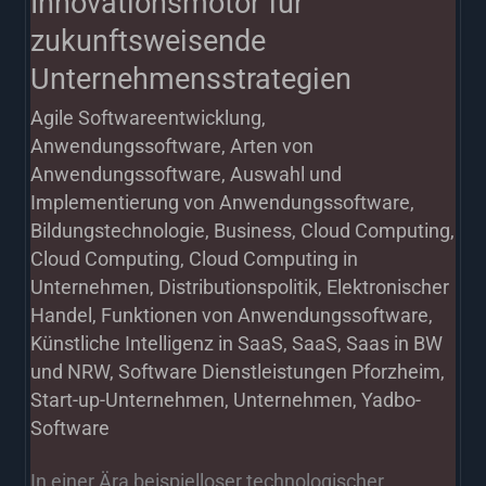
Innovationsmotor für
zukunftsweisende
Unternehmensstrategien
Agile Softwareentwicklung
,
Anwendungssoftware
,
Arten von
Anwendungssoftware
,
Auswahl und
Implementierung von Anwendungssoftware
,
Bildungstechnologie
,
Business
,
Cloud Computing
,
Cloud Computing
,
Cloud Computing in
Unternehmen
,
Distributionspolitik
,
Elektronischer
Handel
,
Funktionen von Anwendungssoftware
,
Künstliche Intelligenz in SaaS
,
SaaS
,
Saas in BW
und NRW
,
Software Dienstleistungen Pforzheim
,
Start-up-Unternehmen
,
Unternehmen
,
Yadbo-
Software
In einer Ära beispielloser technologischer