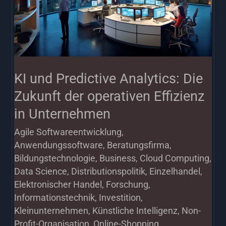
Analytics:
Die
Zukunft
der
operativen
KI und Predictive Analytics: Die
Effizienz
Zukunft der operativen Effizienz
in
in Unternehmen
Unternehmen
Agile Softwareentwicklung
,
Anwendungssoftware
,
Beratungsfirma
,
Bildungstechnologie
,
Business
,
Cloud Computing
,
Data Science
,
Distributionspolitik
,
Einzelhandel
,
Elektronischer Handel
,
Forschung
,
Informationstechnik
,
Investition
,
Kleinunternehmen
,
Künstliche Intelligenz
,
Non-
Profit-Organisation
,
Online-Shopping
,