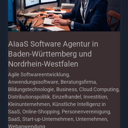
in
Baden-
Württemberg
und
Nordrhein-
AIaaS Software Agentur in
Westfalen
Baden-Württemberg und
Nordrhein-Westfalen
Agile Softwareentwicklung
,
Anwendungssoftware
,
Beratungsfirma
,
Bildungstechnologie
,
Business
,
Cloud Computing
,
Distributionspolitik
,
Einzelhandel
,
Investition
,
Kleinunternehmen
,
Künstliche Intelligenz in
SaaS
,
Online-Shopping
,
Personenvereinigung
,
SaaS
,
Start-up-Unternehmen
,
Unternehmen
,
Webanwendung