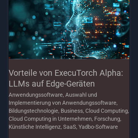
von
ExecuTorch
Alpha:
LLMs
auf
Edge-
Geräten
Vorteile von ExecuTorch Alpha:
LLMs auf Edge-Geräten
Anwendungssoftware
,
Auswahl und
Implementierung von Anwendungssoftware
,
Bildungstechnologie
,
Business
,
Cloud Computing
,
Cloud Computing in Unternehmen
,
Forschung
,
Künstliche Intelligenz
,
SaaS
,
Yadbo-Software