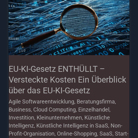
KI-
Gesetz
ENTHÜLLT
–
Versteckte
Kosten
Ein
EU-KI-Gesetz ENTHÜLLT –
Überblick
Versteckte Kosten Ein Überblick
über
über das EU-KI-Gesetz
das
Agile Softwareentwicklung
,
Beratungsfirma
,
EU-
Business
,
Cloud Computing
,
Einzelhandel
,
KI-
Investition
,
Kleinunternehmen
,
Künstliche
Gesetz
Intelligenz
,
Künstliche Intelligenz in SaaS
,
Non-
Profit-Organisation
,
Online-Shopping
,
SaaS
,
Start-