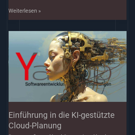
Weiterlesen »
Einführung
in
die
KI-
gestützte
Cloud-
Planung
Einführung in die KI-gestützte
Cloud-Planung