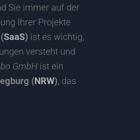
d Sie immer auf der
ung Ihrer Projekte
(
SaaS
)
ist es wichtig,
rungen versteht und
dbo GmbH
ist ein
iegburg (
NRW
)
, das