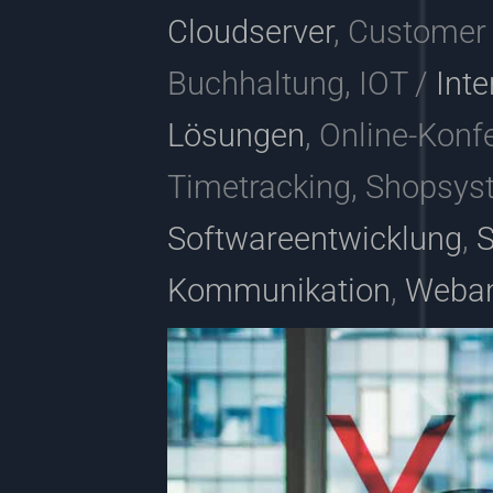
Cloudserver
, Customer
Buchhaltung, IOT /
Inte
Lösungen
, Online-Konf
Timetracking, Shopsys
Softwareentwicklung
,
S
Kommunikation
,
Weba