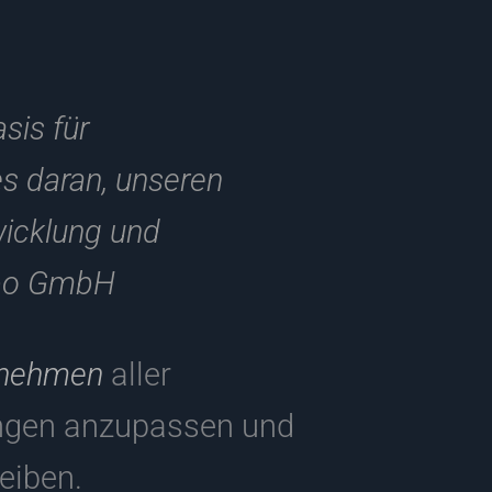
sis für
es daran, unseren
wicklung und
dbo GmbH
rnehmen
aller
ungen anzupassen und
eiben.