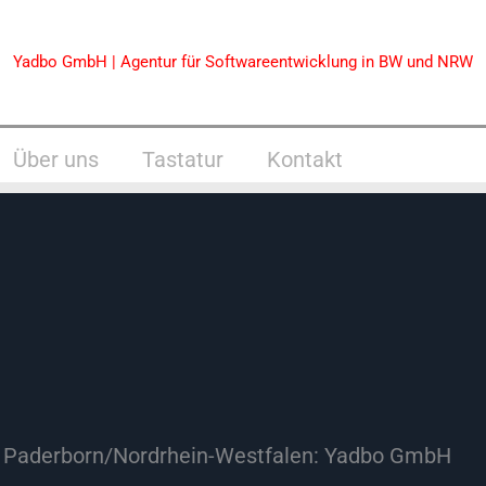
Yadbo GmbH | Agentur für Softwareentwicklung in BW und NRW
Über uns
Tastatur
Kontakt
n Paderborn/Nordrhein-Westfalen: Yadbo GmbH