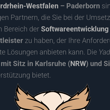
rdrhein-Westfalen
– Paderborn
sin
en Partnern, die Sie bei der Umsetz
m Bereich der
Softwareentwicklung
tleister
zu haben, der Ihre Anforde
e Lösungen anbieten kann. Die
Ya
it Sitz in Karlsruhe (
NRW
) und S
rstützung bietet.