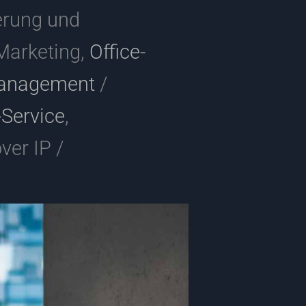
erung und
arketing,
Office-
management
/
-Service
,
over IP /