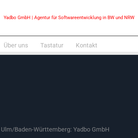
Yadbo GmbH | Agentur für Softwareentwicklung in BW und NRW
Über uns
Tastatur
Kontakt
n Ulm/Baden-Württemberg: Yadbo GmbH