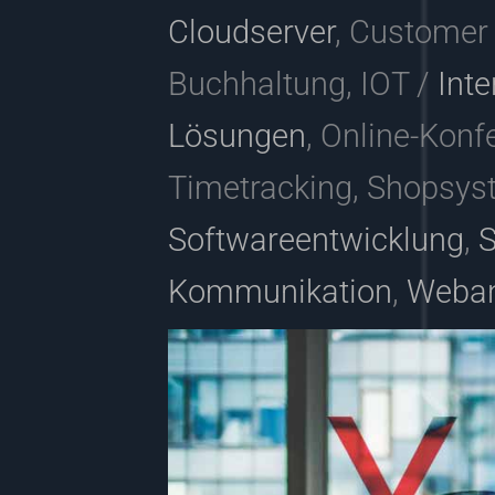
Cloudserver
, Customer
Buchhaltung, IOT /
Inte
Lösungen
, Online-Konf
Timetracking, Shopsys
Softwareentwicklung
,
S
Kommunikation
,
Weba