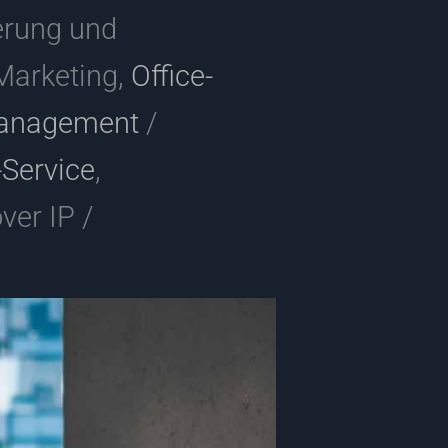
erung und
arketing,
Office-
management
/
-Service
,
over IP /