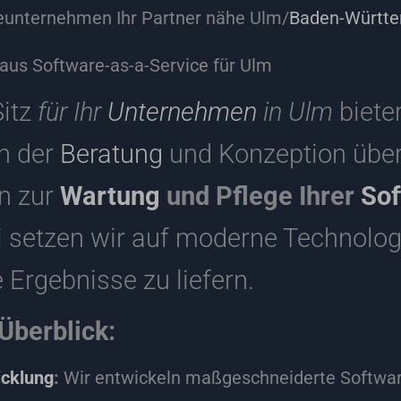
eunternehmen Ihr Partner nähe Ulm/
Baden-Württ
aus Software-as-a-Service für Ulm
Sitz
für Ihr
Unternehmen
in Ulm
biete
n der
Beratung
und Konzeption über
in zur
Wartung
und Pflege Ihrer
Sof
i setzen wir auf moderne Technolo
Ergebnisse zu liefern.
Überblick:
icklung
:
Wir entwickeln maßgeschneiderte Software