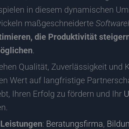
spielen in diesem dynamischen Umf
twickeln maßgeschneiderte
Software
imieren, die Produktivität steiger
öglichen
.
ehen Qualität, Zuverlässigkeit und 
egen Wert auf langfristige Partnersc
bt, Ihren Erfolg zu fördern und Ihr
U
en.
 Leistungen
:
Beratungsfirma
,
Bildu