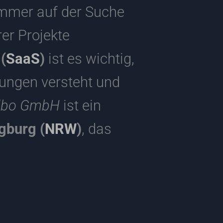
immer auf der Suche
er Projekte
(
SaaS
)
ist es wichtig,
rungen versteht und
dbo GmbH
ist ein
gburg (
NRW
)
, das