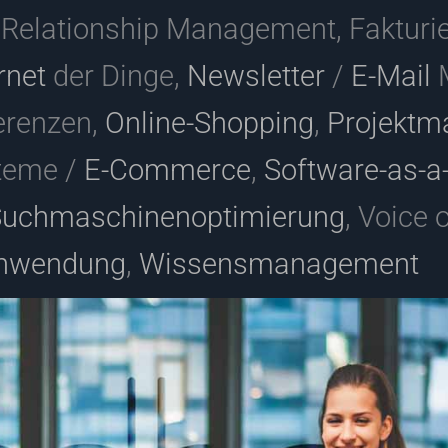
 Relationship Management, Fakturi
rnet
der Dinge,
Newsletter
/
E-Mail
M
erenzen,
Online-Shopping
,
Projekt
teme /
E-Commerce
,
Software-as-a
uchmaschinenoptimierung
, Voice 
nwendung
,
Wissensmanagement