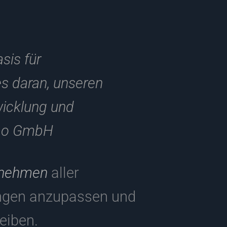
sis für
es daran, unseren
wicklung und
dbo GmbH
rnehmen
aller
ungen anzupassen und
eiben.