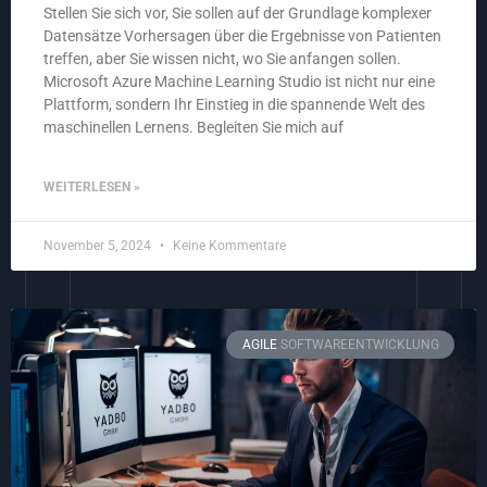
Stellen Sie sich vor, Sie sollen auf der Grundlage komplexer
Datensätze Vorhersagen über die Ergebnisse von Patienten
treffen, aber Sie wissen nicht, wo Sie anfangen sollen.
Microsoft Azure Machine Learning Studio ist nicht nur eine
Plattform, sondern Ihr Einstieg in die spannende Welt des
maschinellen Lernens. Begleiten Sie mich auf
WEITERLESEN »
November 5, 2024
Keine Kommentare
AGILE
SOFTWAREENTWICKLUNG