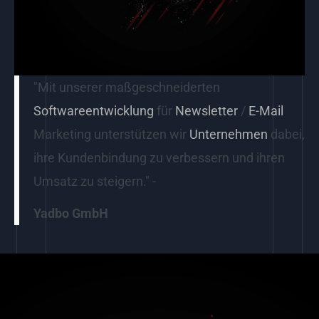
"Mit unserer maßgeschneiderten
Softwareentwicklung
für
Newsletter
/
E-Mail
Marketing unterstützen wir
Unternehmen
dabei,
ihre Kundenbindung zu verbessern und ihren
Umsatz zu steigern." -
Yadbo GmbH