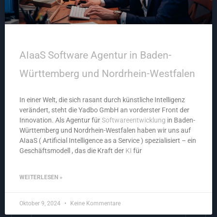
AIaaS Software Agentur in Baden-
Württemberg und Nordrhein-Westfalen
In einer Welt, die sich rasant durch künstliche Intelligenz
verändert, steht die Yadbo GmbH an vorderster Front der
Innovation. Als Agentur für
Softwareentwicklung
in Baden-
Württemberg und Nordrhein-Westfalen haben wir uns auf
AIaaS ( Artificial Intelligence as a Service ) spezialisiert – ein
Geschäftsmodell , das die Kraft der
KI
für
WEITERLESEN »
Oktober 9, 2024
Keine Kommentare