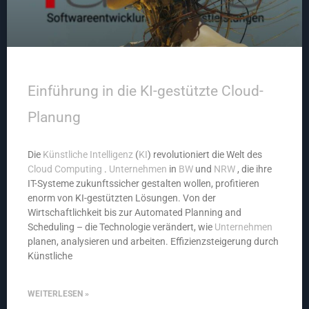
Einführung in die KI-gestützte Cloud-
Planung
Die
Künstliche Intelligenz
(
KI
) revolutioniert die Welt des
Cloud Computing
.
Unternehmen
in
BW
und
NRW
, die ihre
IT-Systeme zukunftssicher gestalten wollen, profitieren
enorm von KI-gestützten Lösungen. Von der
Wirtschaftlichkeit bis zur Automated Planning and
Scheduling – die Technologie verändert, wie
Unternehmen
planen, analysieren und arbeiten. Effizienzsteigerung durch
Künstliche
WEITERLESEN »