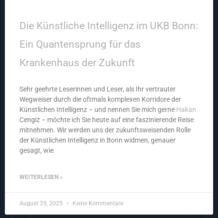
Die Künstliche Intelligenz im UKB Bonn:
Ein Quantensprung für das
Krankenhaus der Zukunft
Sehr geehrte Leserinnen und Leser, als Ihr vertrauter
Wegweiser durch die oftmals komplexen Korridore der
Künstlichen Intelligenz – und nennen Sie mich gerne
Hakan
Cengiz – möchte ich Sie heute auf eine faszinierende Reise
mitnehmen. Wir werden uns der zukunftsweisenden Rolle
der Künstlichen Intelligenz in Bonn widmen, genauer
gesagt, wie
WEITERLESEN »
August 29, 2025
Keine Kommentare