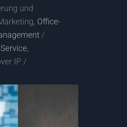
erung und
arketing,
Office-
management
/
-Service
,
over IP /