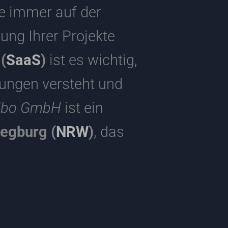
e immer auf der
ung Ihrer Projekte
(
SaaS
)
ist es wichtig,
rungen versteht und
dbo GmbH
ist ein
iegburg (
NRW
)
, das