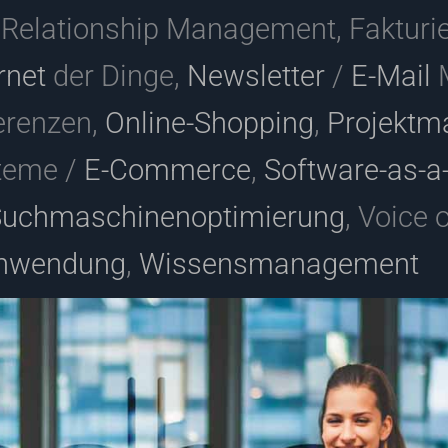
 Relationship Management, Fakturi
rnet
der Dinge,
Newsletter
/
E-Mail
M
erenzen,
Online-Shopping
,
Projekt
teme /
E-Commerce
,
Software-as-a
uchmaschinenoptimierung
, Voice 
nwendung
,
Wissensmanagement