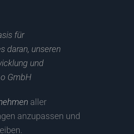
sis für
es daran, unseren
wicklung und
dbo GmbH
rnehmen
aller
ungen anzupassen und
eiben.