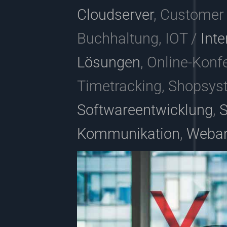
Cloudserver
, Customer
Buchhaltung, IOT /
Inte
Lösungen
, Online-Konf
Timetracking, Shopsys
Softwareentwicklung
,
S
Kommunikation
,
Weba