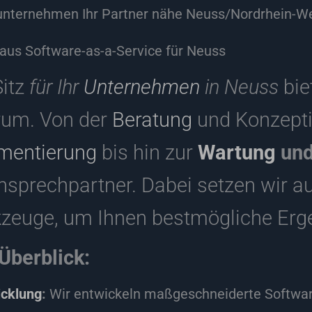
nternehmen Ihr Partner nähe Neuss/Nordrhein-We
aus Software-as-a-Service für Neuss
Sitz
für Ihr
Unternehmen
in Neuss
bie
rum. Von der
Beratung
und Konzepti
mentierung
bis hin zur
Wartung
und
Ansprechpartner. Dabei setzen wir 
euge, um Ihnen bestmögliche Ergeb
Überblick:
icklung
:
Wir entwickeln maßgeschneiderte Software