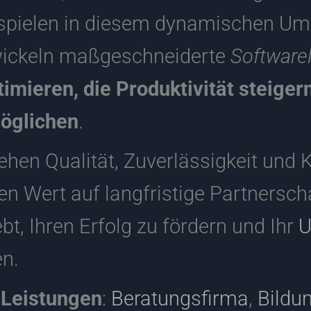
spielen in diesem dynamischen Umf
twickeln maßgeschneiderte
Software
imieren, die Produktivität steiger
öglichen
.
ehen Qualität, Zuverlässigkeit und 
egen Wert auf langfristige Partnersc
bt, Ihren Erfolg zu fördern und Ihr
U
en.
 Leistungen
:
Beratungsfirma
,
Bildu