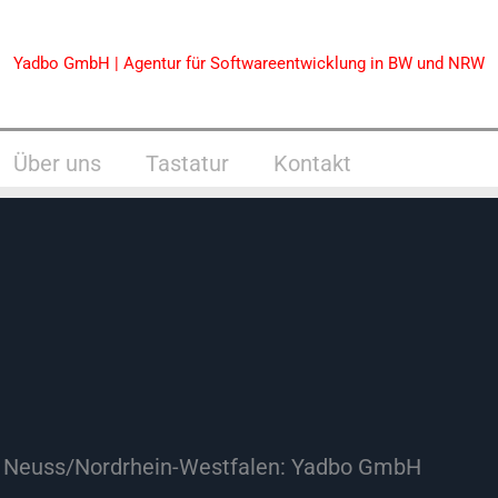
Yadbo GmbH | Agentur für Softwareentwicklung in BW und NRW
Über uns
Tastatur
Kontakt
n Neuss/Nordrhein-Westfalen: Yadbo GmbH